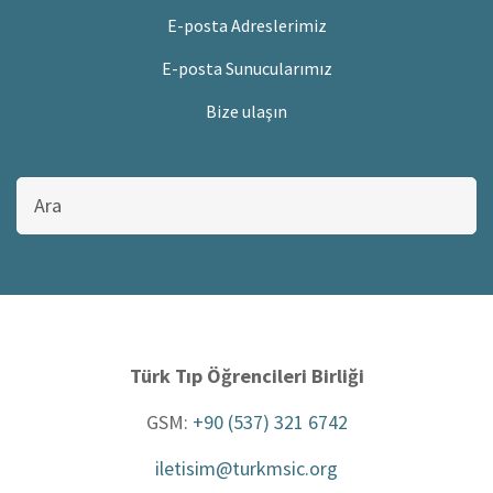
E-posta Adreslerimiz
E-posta Sunucularımız
Bize ulaşın
Bu
sitede
ara
Türk Tıp Öğrencileri Birliği
GSM:
+90 (537) 321 6742
iletisim@turkmsic.org