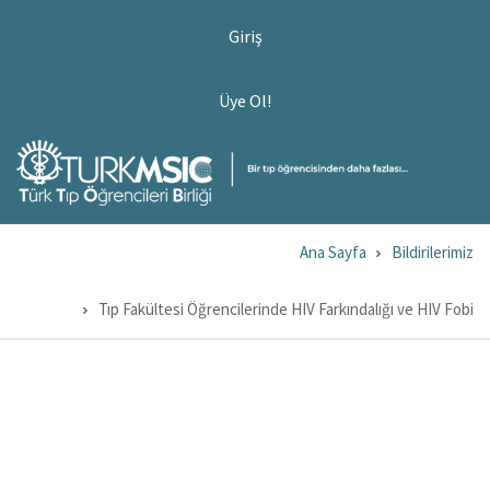
Ana
USER
Giriş
ACCOUNT
içeriğe
MENU
atla
ÜYE
Üye Ol!
OL!
Ana Sayfa
Bildirilerimiz
Sayfa
yolu
Tıp Fakültesi Öğrencilerinde HIV Farkındalığı ve HIV Fobi