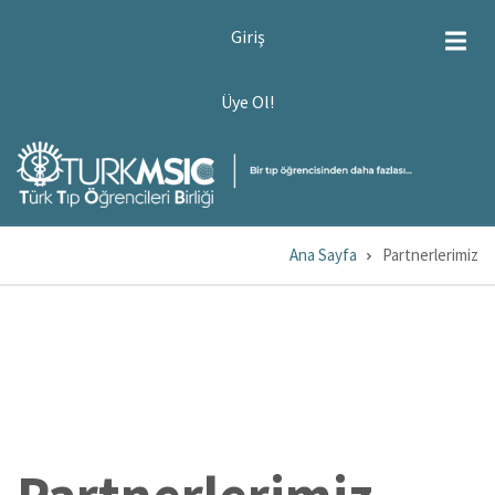
Ana
USER
Giriş
ACCOUNT
içeriğe
MENU
atla
ÜYE
Üye Ol!
OL!
Ana Sayfa
Partnerlerimiz
Sayfa
yolu