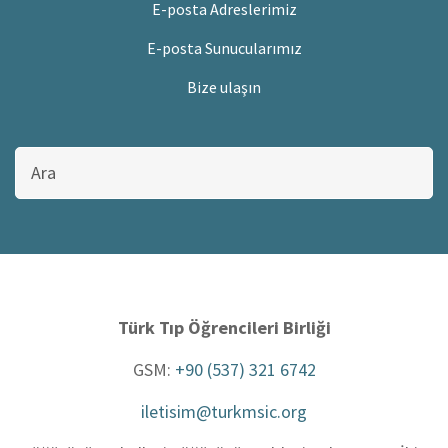
E-posta Adreslerimiz
E-posta Sunucularımız
Bize ulaşın
Bu
sitede
ara
Türk Tıp Öğrencileri Birliği
GSM:
+90 (537) 321 6742
iletisim@turkmsic.org