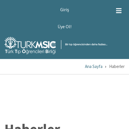
Ana
USER
Giriş
ACCOUNT
içeriğe
MENU
atla
ÜYE
Üye Ol!
OL!
Ana Sayfa
Haberler
Sayfa
yolu