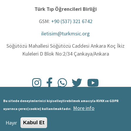
Türk Tıp Öğrencileri Birliği
GSM:
+90 (537) 321 6742
iletisim@turkmsic.org
Söğütözü Mahallesi Söğütözü Caddesi Ankara Koç İkiz
Kuleleri D Blok No:2/34 Çankaya/Ankara
Bu sitede deneyimlerinizi kişiselleştirebilmek amacıyla KVKK ve GDPR
More info
uyarınca çerez(cookie) kullanılmaktadır.
Tüm hakları saklıdır. Bilişim ve Haberleşme Ulusal Takımı | Türk Tıp
Öğrencileri Birliği © 2025
Hayır
Kabul Et