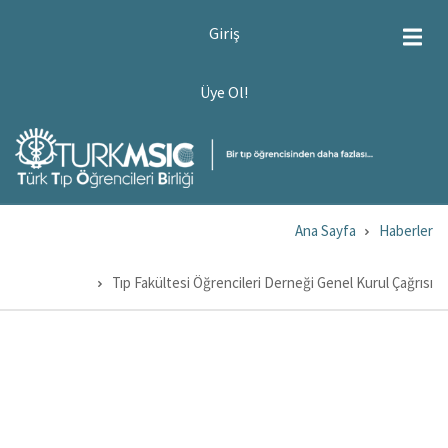
Ana
USER
Giriş
ACCOUNT
içeriğe
MENU
atla
ÜYE
Üye Ol!
OL!
Ana Sayfa
Haberler
Sayfa
yolu
Tıp Fakültesi Öğrencileri Derneği Genel Kurul Çağrısı