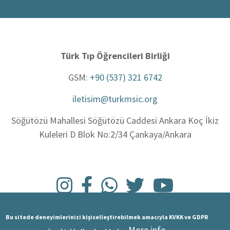
Türk Tıp Öğrencileri Birliği
GSM:
+90 (537) 321 6742
iletisim@turkmsic.org
Söğütözü Mahallesi Söğütözü Caddesi Ankara Koç İkiz
Kuleleri D Blok No:2/34 Çankaya/Ankara
Bu sitede deneyimlerinizi kişiselleştirebilmek amacıyla KVKK ve GDPR
More info