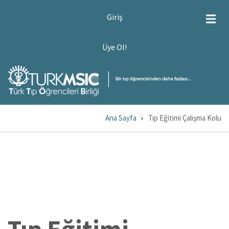
Ana
USER
Giriş
ACCOUNT
içeriğe
MENU
atla
ÜYE
Üye Ol!
OL!
Ana Sayfa
Tıp Eğitimi Çalışma Kolu
Sayfa
yolu