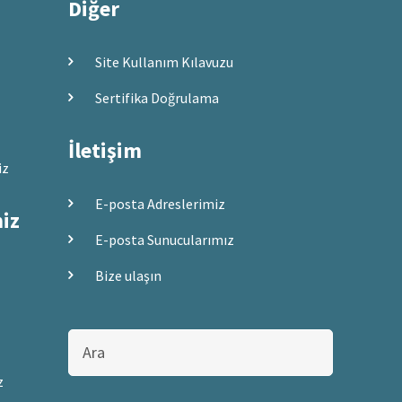
Diğer
Site Kullanım Kılavuzu
Sertifika Doğrulama
İletişim
iz
E-posta Adreslerimiz
miz
E-posta Sunucularımız
Bize ulaşın
Bu
sitede
ara
z