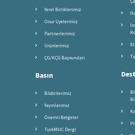
Ça
Yerel Birliklerimiz
Ha
Onur Üyelerimiz
İn
Ko
Partnerlerimiz
St
Ürünlerimiz
Tı
ÇG/KÇG Başvuruları
Dest
Basın
Bi
Bildirilerimiz
Bi
Yayınlarımız
Ka
Önemli Belgeler
Pr
TurkMSIC Dergi