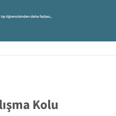
U
A
M
Ü
OL
alışma Kolu