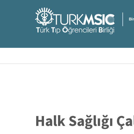
Ana
içeriğe
atla
Sayfa
yolu
Halk Sağlığı Ç