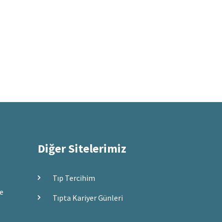
Diğer Sitelerimiz
Tıp Tercihim
ve
Tıpta Kariyer Günleri