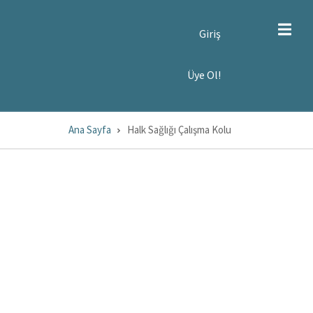
SER
Giriş
CCOUNT
ENU
YE
Üye Ol!
!
Ana Sayfa
Halk Sağlığı Çalışma Kolu