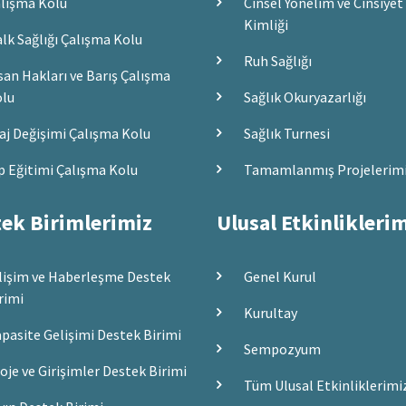
lışma Kolu
Cinsel Yönelim ve Cinsiyet
Kimliği
lk Sağlığı Çalışma Kolu
Ruh Sağlığı
san Hakları ve Barış Çalışma
lu
Sağlık Okuryazarlığı
aj Değişimi Çalışma Kolu
Sağlık Turnesi
p Eğitimi Çalışma Kolu
Tamamlanmış Projelerim
ek Birimlerimiz
Ulusal Etkinlikleri
lişim ve Haberleşme Destek
Genel Kurul
rimi
Kurultay
pasite Gelişimi Destek Birimi
Sempozyum
oje ve Girişimler Destek Birimi
Tüm Ulusal Etkinliklerimi