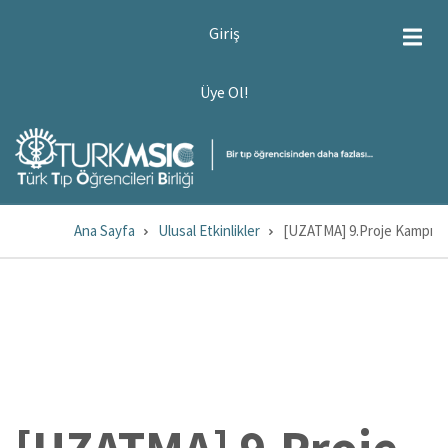
Ana
USER
Giriş
ACCOUNT
içeriğe
MENU
atla
ÜYE
Üye Ol!
OL!
Ana Sayfa
Ulusal Etkinlikler
[UZATMA] 9.Proje Kampı
Sayfa
yolu