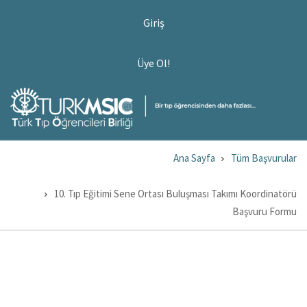
Ana
USER
Giriş
ACCOUNT
içeriğe
MENU
atla
ÜYE
Üye Ol!
OL!
Ana Sayfa
Tüm Başvurular
Sayfa
yolu
10. Tıp Eğitimi Sene Ortası Buluşması Takımı Koordinatörü
Başvuru Formu