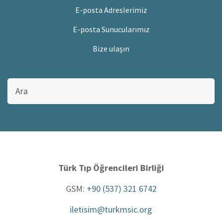
E-posta Adreslerimiz
E-posta Sunucularımız
Bize ulaşın
Bu
sitede
ara
Türk Tıp Öğrencileri Birliği
GSM:
+90 (537) 321 6742
iletisim@turkmsic.org