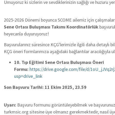
Umuyoruz ki sizlerin ve sevdiklerinizin sağlığı ve huzuru ye
2025-2026 Dönemi boyunca SCOME ailemiz için çalışmalar
Sene Ortası Buluşması Takımı Koordinatörlük
başvurul
heyecanla duyuruyoruz!
Başvurularınız süresince KÇG'lerimizle ilgili daha detaylı bi
KÇG öneri formlarımıza aşağıdaki bağlantılar aracılığıyla ula
10. Tıp Eğitimi Sene Ortası Buluşması Öneri
Formu:
https://drive.google.com/file/d/1oU_jJVq
usp=drive_link
Son Başvuru Tarihi: 11 Ekim 2025, 23.59
Uyarı:
Başvuru formunu görüntüleyebilmek ve başvurunuzu
turkmsic.org sitesine üye olmanız gerekmektedir, nasıl üye