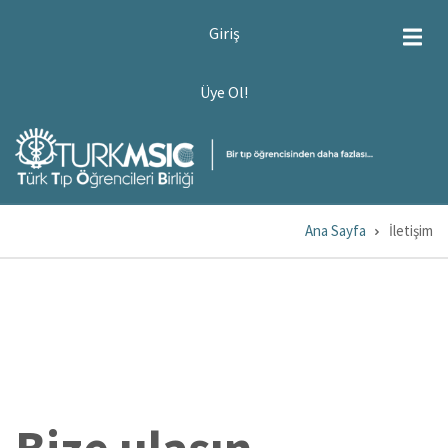
Ana
USER
Giriş
ACCOUNT
içeriğe
MENU
atla
ÜYE
Üye Ol!
OL!
Ana Sayfa
İletişim
Sayfa
yolu