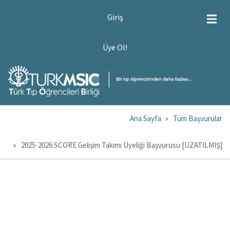
Ana
USER
Giriş
ACCOUNT
içeriğe
MENU
atla
ÜYE
Üye Ol!
OL!
Ana Sayfa
Tüm Başvurular
Sayfa
yolu
2025-2026 SCORE Gelişim Takımı Üyeliği Başvurusu [UZATILMIŞ]