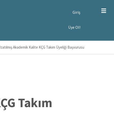
SER
Giriş
CCOUNT
ENU
YE
Üye Ol!
!
Uzatılmış Akademik Kalite KÇG Takım Üyeliği Başvurusu
KÇG Takım