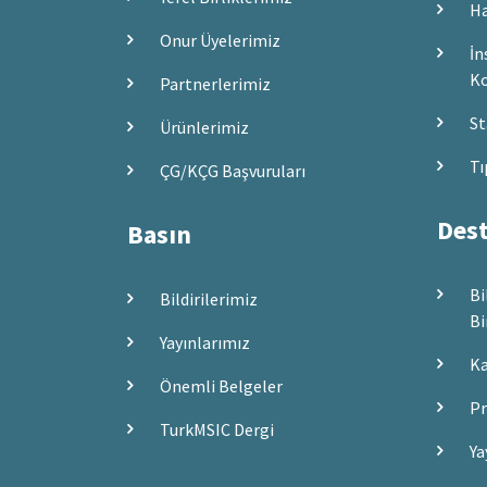
Ha
Onur Üyelerimiz
İn
Ko
Partnerlerimiz
St
Ürünlerimiz
Tı
ÇG/KÇG Başvuruları
Dest
Basın
Bi
Bildirilerimiz
Bi
Yayınlarımız
Ka
Önemli Belgeler
Pr
TurkMSIC Dergi
Ya