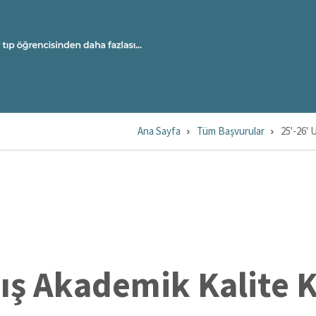
U
A
M
Ü
OL
Ana Sayfa
Tüm Başvurular
25'-26' 
mış Akademik Kalite 