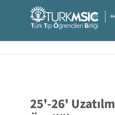
Ana
içeriğe
atla
Sayfa
yolu
25'-26' Uzatıl