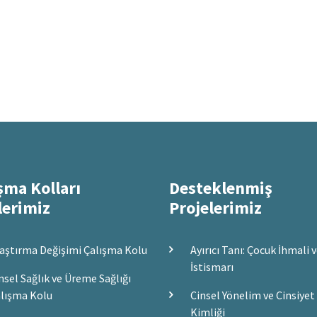
şma Kolları
Desteklenmiş
lerimiz
Projelerimiz
aştırma Değişimi Çalışma Kolu
Ayırıcı Tanı: Çocuk İhmali 
İstismarı
nsel Sağlık ve Üreme Sağlığı
lışma Kolu
Cinsel Yönelim ve Cinsiyet
Kimliği