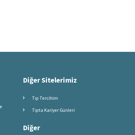
Diğer Sitelerimiz
Tıp Tercihim
ve
Tıpta Kariyer Günleri
Diğer