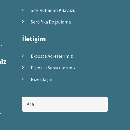
Site Kullanım Kılavuzu
Sertifika Doğrulama
İletişim
iz
E-posta Adreslerimiz
miz
E-posta Sunucularımız
Bize ulaşın
Bu
sitede
ara
z