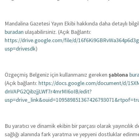
Mandalina Gazetesi Yayın Ekibi hakkında daha detaylı bilgi
buradan
ulaşabilirsiniz. (Açık Bağlantı:
https://drive.google.com/file/d/16f6Ki9GBRvWa364p6
usp=drivesdk
)
Özgeçmiş Belgeniz için kullanmanız gereken
şablona
bur
(Açık bağlantı:
https://docs.google.com/document/d/1SX
dnVAPG2QibzjjLWf7r4mrMI6oIB/edit?
usp=drive_link&ouid=109589851367426793071&rtpof=tr
Bu yaratıcı ve dinamik ekibin bir parçası olarak yayıncılık
sağlığı alanında fark yaratma ve yepyeni dostluklar edinme