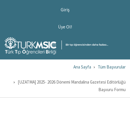
Ana
USER
Giriş
ACCOUNT
içeriğe
MENU
atla
ÜYE
Üye Ol!
OL!
Ana Sayfa
Tüm Başvurular
Sayfa
yolu
[UZATMA] 2025- 2026 Dönemi Mandalina Gazetesi Editörlüğü
Başvuru Formu