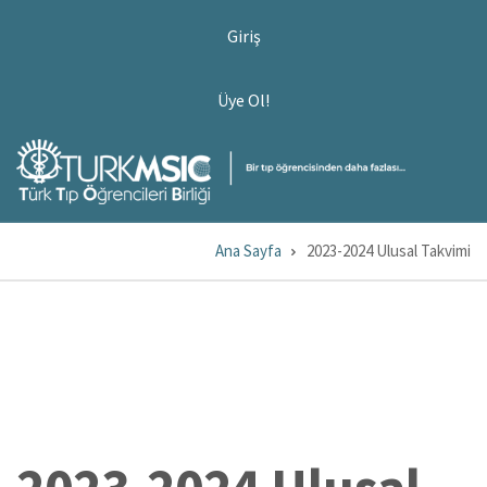
Ana
USER
Giriş
ACCOUNT
içeriğe
MENU
atla
ÜYE
Üye Ol!
OL!
Ana Sayfa
2023-2024 Ulusal Takvimi
Sayfa
yolu