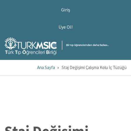
Ana
USER
Giriş
ACCOUNT
içeriğe
MENU
atla
ÜYE
Üye Ol!
OL!
Ana Sayfa
Staj Değişimi Çalışma Kolu İç Tüzüğü
Sayfa
yolu