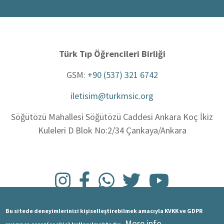
Türk Tıp Öğrencileri Birliği
GSM:
+90 (537) 321 6742
iletisim@turkmsic.org
Söğütözü Mahallesi Söğütözü Caddesi Ankara Koç İkiz
Kuleleri D Blok No:2/34 Çankaya/Ankara
Bu sitede deneyimlerinizi kişiselleştirebilmek amacıyla KVKK ve GDPR
More info