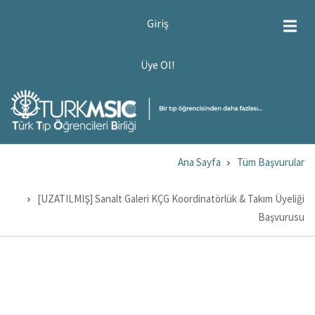
Ana
USER
Giriş
ACCOUNT
içeriğe
MENU
atla
ÜYE
Üye Ol!
OL!
Ana Sayfa
Tüm Başvurular
Sayfa
yolu
[UZATILMIŞ] Sanalt Galeri KÇG Koordinatörlük & Takım Üyeliği
Başvurusu