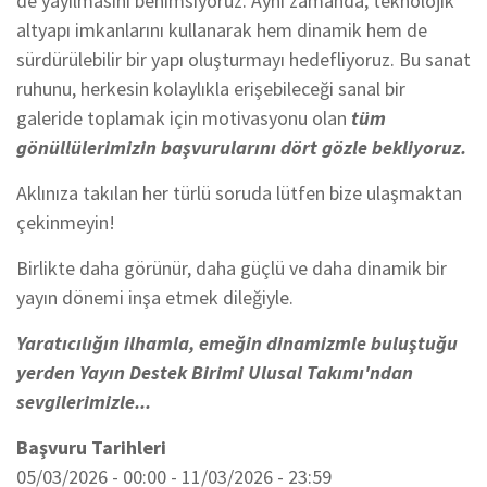
de yayılmasını
benimsiyoruz
.
Aynı zamanda, teknolojik
altyapı imkanlarını kullanarak hem dinamik hem de
sürdürülebilir bir yapı oluşturmayı hedefliyoruz.
Bu sanat
ruhunu, herkesin kolaylıkla erişebileceği sanal bir
galeride toplamak için motivasyonu olan
tüm
gönüllülerimizin başvurularını dört gözle bekliyoruz.
Aklınıza takılan her türlü soruda lütfen bize ulaşmaktan
çekinmeyin!
Birlikte daha görünür, daha güçlü ve daha dinamik bir
yayın dönemi inşa etmek dileğiyle.
Yaratıcılığın ilhamla, emeğin dinamizmle buluştuğu
yerden Yayın Destek Birimi Ulusal Takımı'ndan
sevgilerimizle...
Başvuru Tarihleri
05/03/2026 - 00:00
-
11/03/2026 - 23:59