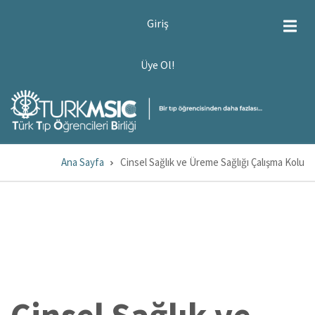
Ana
USER
Giriş
ACCOUNT
içeriğe
MENU
atla
ÜYE
Üye Ol!
OL!
Ana Sayfa
Cinsel Sağlık ve Üreme Sağlığı Çalışma Kolu
Sayfa
yolu