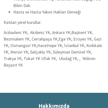
Bilim Dalı
Hasta ve Hasta Yakını Hakları Derneği
Katılan yerel kurullar:
Acıbadem YK, Akdeniz YK, Ankara YK,Başkent YK,
Bezmialem YK, Cerrahpaşa YK,Ege YK, Erciyes YK, Gazi
YK, Osmangazi YK,Hacettepe YK, İstanbul YK, Kırıkkale
YK, Mersin YK, Selçuklu YK, Süleyman Demirel YK,
Trakya YK, Tokat YK Ufuk YK, Uludağ YK, , Yıldırım
Beyazıt YK
Hakkımızda