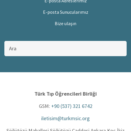
E-posta Adreslerimiz
E-posta Sunucularımız
Bize ulaşın
Bu
sitede
ara
Türk Tıp Öğrencileri Birliği
GSM:
+90 (537) 321 6742
iletisim@turkmsic.org
Söğütözü Mahallesi Söğütözü Caddesi Ankara Koç İkiz