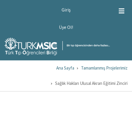
Ana
USER
Giriş
ACCOUNT
içeriğe
MENU
atla
ÜYE
Üye Ol!
OL!
Ana Sayfa
Tamamlanmış Projelerimiz
Sayfa
yolu
Sağlık Hakları Ulusal Akran Eğitimi Zinciri