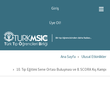
Ana
USER
Giriş
ACCOUNT
içeriğe
MENU
atla
ÜYE
Üye Ol!
OL!
Ana Sayfa
Ulusal Etkinlikler
Sayfa
yolu
10. Tıp Eğitimi Sene Ortası Buluşması ve 8. SCORA Kış Kampı