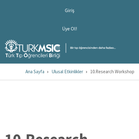
Ana
USER
Giriş
ACCOUNT
içeriğe
MENU
atla
ÜYE
Üye Ol!
OL!
Ana Sayfa
Ulusal Etkinlikler
10.Research Workshop
Sayfa
yolu