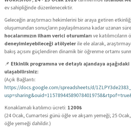
ev sahipliğinde düzenlenecektir.
Geleceğin araştırmacı hekimlerini bir araya getiren etkinliğ
oluşumundan sonuçların
paylaşılmasına kadar uzanan süre
hocalarımızın ilham verici oturumları
ve katılımcıların 
deneyimleyebileceği atölyeler
ile ele alarak, araştırma
bakış açısını güçlendiren dinamik bir öğrenme ortamı su
📌
Etkinlik programına ve detaylı ajandaya aşağıdaki
ulaşabilirsiniz:
(Açık Bağlantı:
https://docs.google.com/spreadsheets/d/1ZLPY3de23
usp=sharing&ouid=115789445890784019758&rtpof=true
Konaklamalı katılımcı ücreti:
1200₺
(24 Ocak, Cumartesi günü öğle ve akşam yemeği; 25 Ocak, 
öğle yemeği dahildir.)