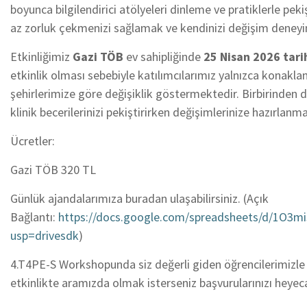
boyunca bilgilendirici atölyeleri dinleme ve pratiklerle pek
az zorluk çekmenizi sağlamak ve kendinizi değişim deneyi
Etkinliğimiz
Gazi TÖB
ev sahipliğinde
25 Nisan 2026 tar
etkinlik olması sebebiyle katılımcılarımız yalnızca konaklam
şehirlerimize göre değişiklik göstermektedir. Birbirinden d
klinik becerilerinizi pekiştirirken değişimlerinize hazırlanm
Ücretler:
Gazi TÖB 320 TL
Günlük ajandalarımıza buradan ulaşabilirsiniz. (Açık
Bağlantı:
https://docs.google.com/spreadsheets/d/1O3
usp=drivesdk
)
4.T4PE-S Workshopunda siz değerli giden öğrencilerimizle b
etkinlikte aramızda olmak isterseniz başvurularınızı heyeca