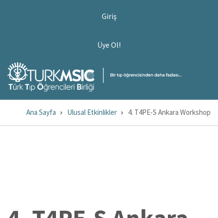
Ana
USER
Giriş
ACCOUNT
içeriğe
MENU
atla
ÜYE
Üye Ol!
OL!
Ana Sayfa
Ulusal Etkinlikler
4. T4PE-S Ankara Workshop
Sayfa
yolu