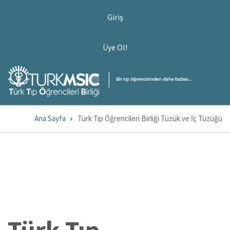
Ana
USER
Giriş
ACCOUNT
içeriğe
MENU
atla
ÜYE
Üye Ol!
OL!
Ana Sayfa
Türk Tıp Öğrencileri Birliği Tüzük ve İç Tüzüğü
Sayfa
yolu