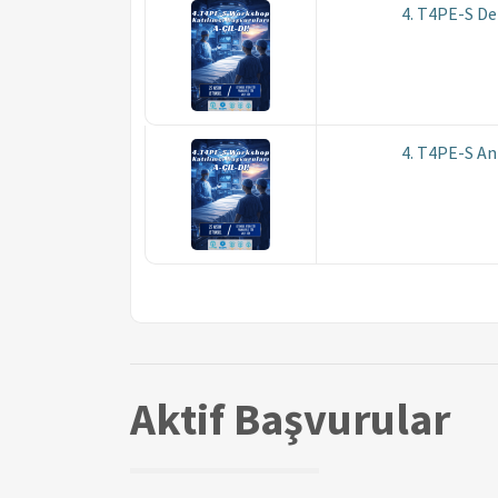
4. T4PE-S D
4. T4PE-S A
Aktif Başvurular