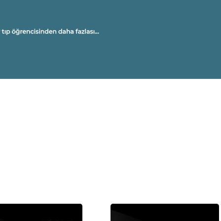
U
A
M
Ü
OL