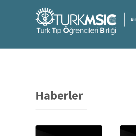
Ana
içeriğe
atla
Haberler