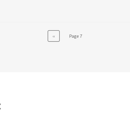
Önceki
‹‹
Page 7
sayfa
z