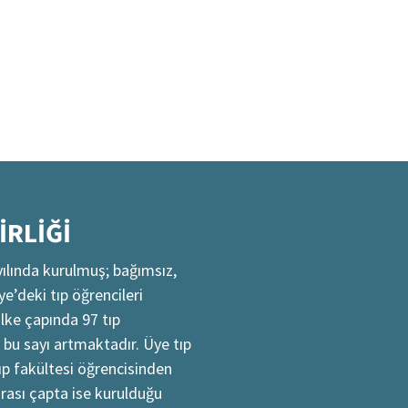
İRLİĞİ
yılında kurulmuş; bağımsız,
’deki tıp öğrencileri
lke çapında 97 tıp
 bu sayı artmaktadır. Üye tıp
tıp fakültesi öğrencisinden
arası çapta ise kurulduğu