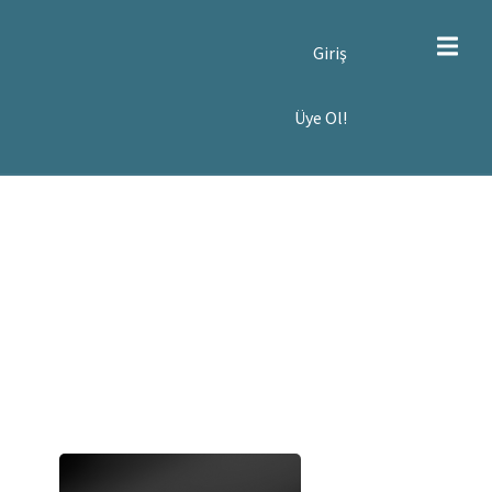
SER
Giriş
CCOUNT
ENU
YE
Üye Ol!
!